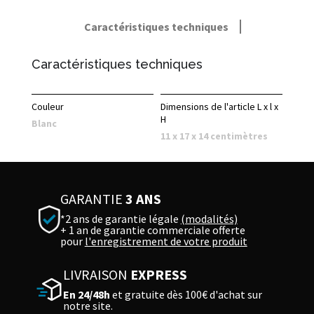
Caractéristiques techniques
Caractéristiques techniques
Couleur
Dimensions de l'article L x l x
H
Blanc
11 x 17 x 14 centimètres
GARANTIE
3 ANS
*2 ans de garantie légale
(modalités)
+ 1 an de garantie commerciale offerte
pour
l'enregistrement de votre produit
LIVRAISON
EXPRESS
En 24/48h
et gratuite dès 100€ d'achat sur
notre site.